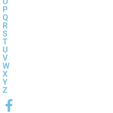
O
P
Q
R
S
T
U
V
W
X
Y
Z