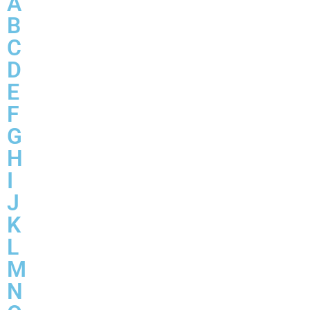
A
B
C
D
E
F
G
H
I
J
K
L
M
N