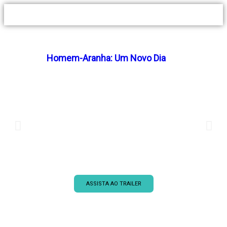
Homem-Aranha: Um Novo Dia
12 anos
Período de de 06/08 a 12/08
Sala 2: 13h, 16h, 19h, 21h50
Sala 3: 12h30, 15h30, 18h30, 21h30
Sala 4: 12h, 15h, 18h, 21h
**Os horários fornecidos pelo Centerplex estão sujeitos a alteração sem
aviso prévio
ASSISTA AO TRAILER