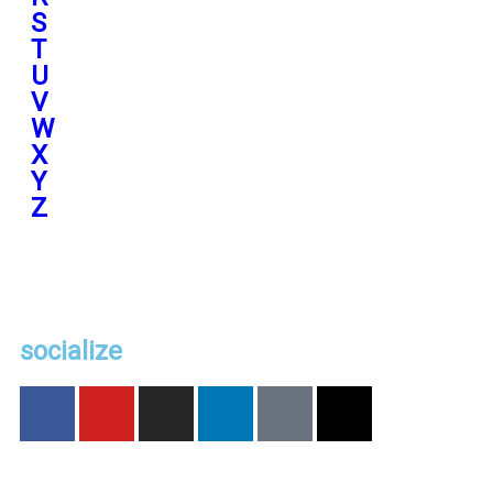
S
T
U
V
W
X
Y
Z
socialize