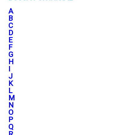
A
B
C
D
E
F
G
H
I
J
K
L
M
N
O
P
Q
R