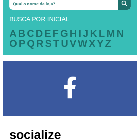
BUSCA POR INICIAL
A
B
C
D
E
F
G
H
I
J
K
L
M
N
O
P
Q
R
S
T
U
V
W
X
Y
Z
socialize