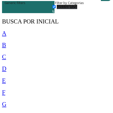
Generic filters
Filter by Categorias
Hidden label
Lojas
BUSCA POR INICIAL
A
B
C
D
E
F
G