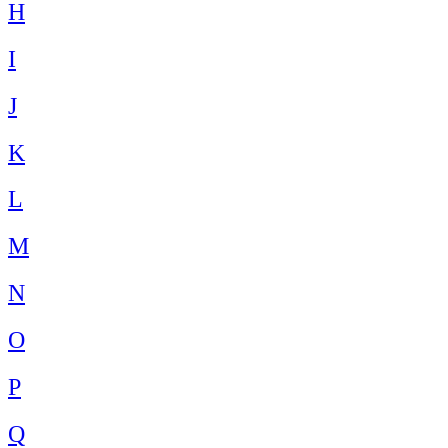
H
I
J
K
L
M
N
O
P
Q