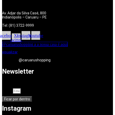
Av. Adjar da Silva Casé, 800
Indianópolis – Caruaru – PE
Tel: (81) 3722-9999
acebook
X-
Instagram
Youtube
twitter
@caruarushopping a a nossa casa é aqui
visualizar
@caruarushopping
Newsletter
Cadastre-se em nossa newsletter. Seu endereço de e-mail
Email
Ficar por dentro
Instagram