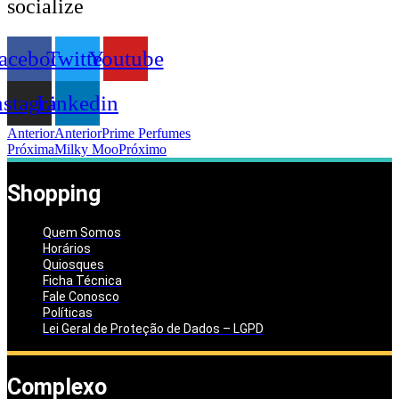
socialize
acebook
Twitter
Youtube
nstagram
Linkedin
Anterior
Anterior
Prime Perfumes
Próxima
Milky Moo
Próximo
Shopping
Quem Somos
Horários
Quiosques
Ficha Técnica
Fale Conosco
Políticas
Lei Geral de Proteção de Dados – LGPD
Complexo