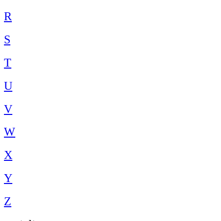
R
S
T
U
V
W
X
Y
Z