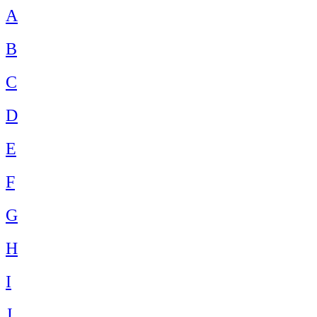
A
B
C
D
E
F
G
H
I
J