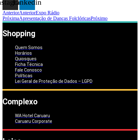
nstagram
Linkedin
Anterior
Anterior
Expo Rádio
Próxima
Apresentação de Danças Folclóricas
Próximo
Shopping
Quem Somos
Horários
Quiosques
Ficha Técnica
Fale Conosco
Políticas
Lei Geral de Proteção de Dados – LGPD
Complexo
WA Hotel Caruaru
Caruaru Corporate