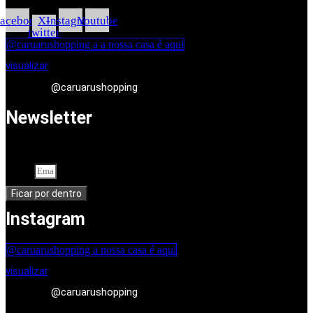
acebook
X-
Instagram
Youtube
twitter
@caruarushopping a a nossa casa é aqui
visualizar
@caruarushopping
Newsletter
Cadastre-se em nossa newsletter. Seu endereço de e-mail
Email
Ficar por dentro
Instagram
@caruarushopping a nossa casa é aqui
visualizar
@caruarushopping