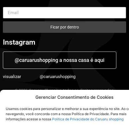
Ficar por dentro
Instagram
@caruarushopping a nossa casa é aqui
visualizar
@caruarushopping
© 2026 Caruaru Shopping, todos os direitos reservados.
Desenvolvido pela
crobin.co.uk
Gerenciar Consentimento de Cookies
Usamos cookies para personalizar e melhorar a sua experiência no site. Ao c
navegando, você concorda com a nossa Política de Privacidade. Para mais
informações acesse a nossa
Política de Privacidade do Caruaru shopping