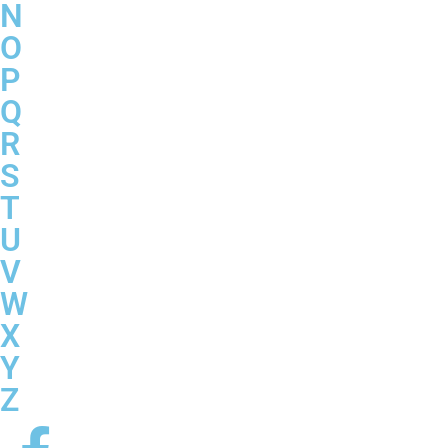
N
O
P
Q
R
S
T
U
V
W
X
Y
Z