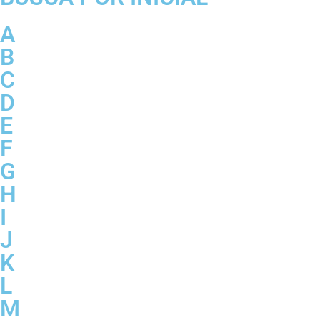
A
B
C
D
E
F
G
H
I
J
K
L
M