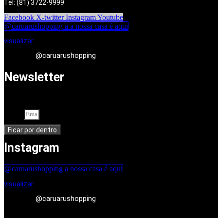
Tel: (81) 3722-9999
Facebook
X-twitter
Instagram
Youtube
@caruarushopping a a nossa casa é aqui
visualizar
@caruarushopping
Newsletter
Cadastre-se em nossa newsletter. Seu endereço de e-mail
Email
Ficar por dentro
Instagram
@caruarushopping a nossa casa é aqui
visualizar
@caruarushopping