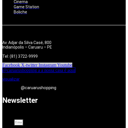
Cinema
Game Station
Boliche
Av. Adjar da Silva Casé, 800
Indianópolis – Caruaru – PE
Tel: (81) 3722-9999
Facebook
X-twitter
Instagram
Youtube
@caruarushopping a a nossa casa é aqui
visualizar
@caruarushopping
Newsletter
Cadastre-se em nossa newsletter. Seu endereço de e-mail
Email