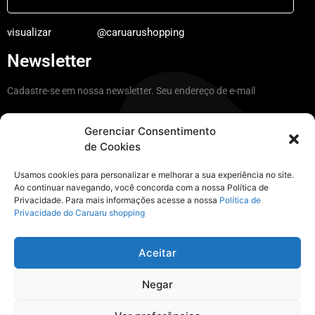
visualizar
@caruarushopping
Newsletter
Cadastre-se em nossa newsletter. Seu endereço de e-mail
Gerenciar Consentimento
de Cookies
Ficar por dentro
Usamos cookies para personalizar e melhorar a sua experiência no site.
Ao continuar navegando, você concorda com a nossa Política de
Privacidade. Para mais informações acesse a nossa
Política de
Instagram
Privacidade do Caruaru shopping
@caruarushopping a nossa casa é aqui
Aceitar
Negar
visualizar
@caruarushopping