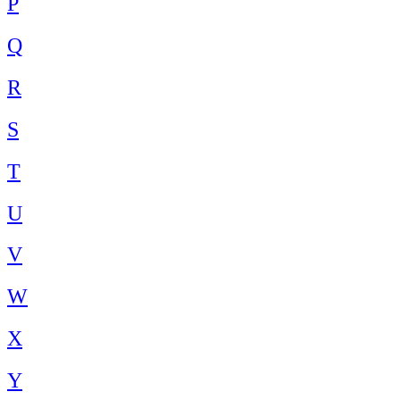
P
Q
R
S
T
U
V
W
X
Y