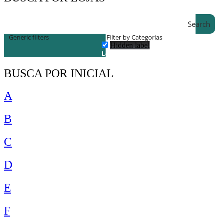
Search
Generic filters
Filter by Categorias
Hidden label
Lojas
BUSCA POR INICIAL
A
B
C
D
E
F