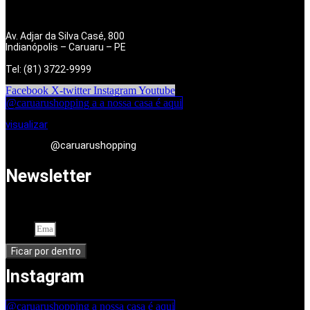
Av. Adjar da Silva Casé, 800
Indianópolis – Caruaru – PE
Tel: (81) 3722-9999
Facebook
X-twitter
Instagram
Youtube
@caruarushopping a a nossa casa é aqui
visualizar
@caruarushopping
Newsletter
Cadastre-se em nossa newsletter. Seu endereço de e-mail
Email
Ficar por dentro
Instagram
@caruarushopping a nossa casa é aqui