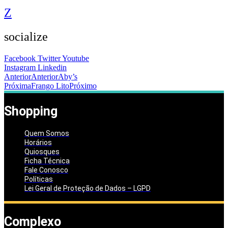
Z
socialize
Facebook
Twitter
Youtube
Instagram
Linkedin
Anterior
Anterior
Aby’s
Próxima
Frango Lito
Próximo
Shopping
Quem Somos
Horários
Quiosques
Ficha Técnica
Fale Conosco
Políticas
Lei Geral de Proteção de Dados – LGPD
Complexo