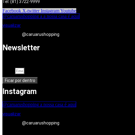
Tel: (81) 3722-9999
Facebook
X-twitter
Instagram
Youtube
@caruarushopping a a nossa casa é aqui
visualizar
@caruarushopping
Newsletter
Cadastre-se em nossa newsletter. Seu endereço de e-mail
Email
Ficar por dentro
Instagram
@caruarushopping a nossa casa é aqui
visualizar
@caruarushopping