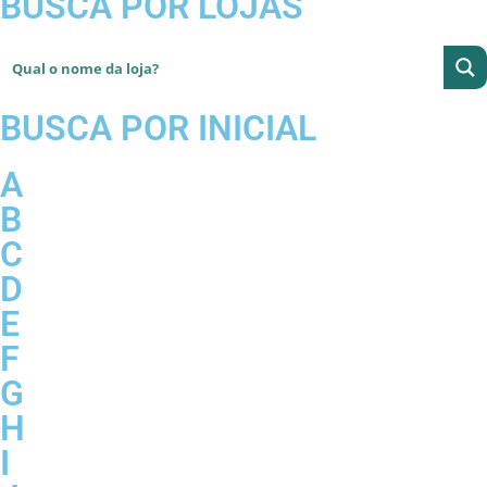
BUSCA POR LOJAS
BUSCA POR INICIAL
A
B
C
D
E
F
G
H
I