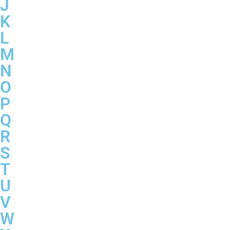
J
K
L
M
N
O
P
Q
R
S
T
U
V
W