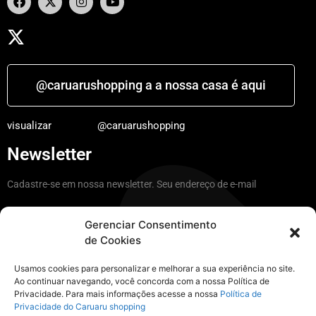
@caruarushopping a a nossa casa é aqui
visualizar
@caruarushopping
Newsletter
Cadastre-se em nossa newsletter. Seu endereço de e-mail
Gerenciar Consentimento
de Cookies
Ficar por dentro
Usamos cookies para personalizar e melhorar a sua experiência no site.
Ao continuar navegando, você concorda com a nossa Política de
Privacidade. Para mais informações acesse a nossa
Política de
Instagram
Privacidade do Caruaru shopping