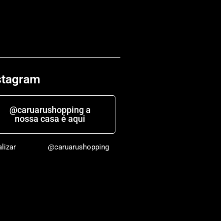
stagram
@caruarushopping a
nossa casa é aqui
alizar
@caruarushopping