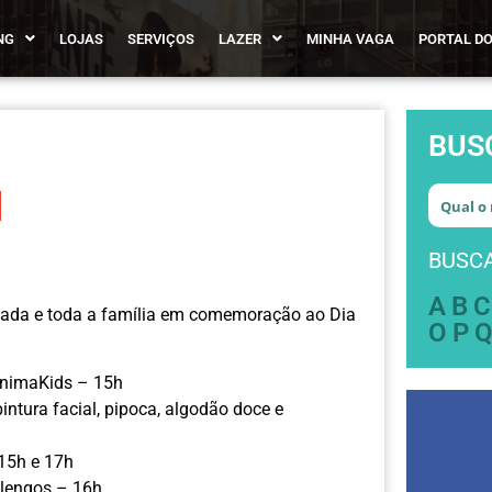
NG
LOJAS
SERVIÇOS
LAZER
MINHA VAGA
PORTAL DO
BUS
BUSCA
A
B
C
çada e toda a família em comemoração ao Dia
O
P
AnimaKids – 15h
intura facial, pipoca, algodão doce e
 15h e 17h
ulengos – 16h