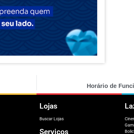
Horário de Func
Lojas
La
Buscar Lojas
Cin
Game
Serviços
Boli