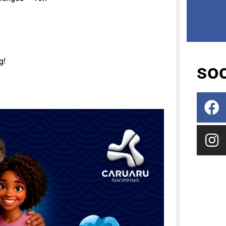
g!
soc