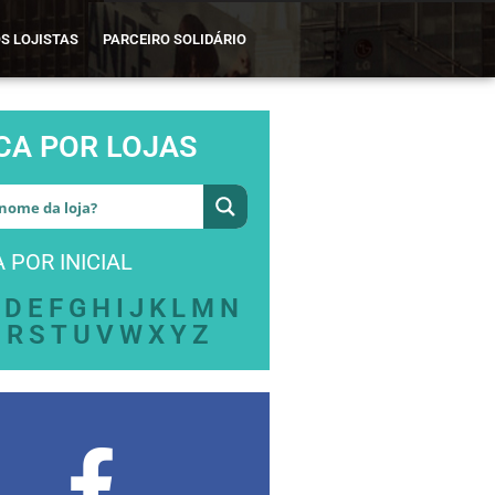
S LOJISTAS
PARCEIRO SOLIDÁRIO
CA POR LOJAS
 POR INICIAL
D
E
F
G
H
I
J
K
L
M
N
Q
R
S
T
U
V
W
X
Y
Z