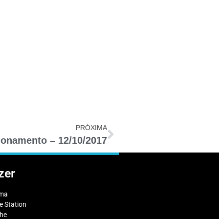
PRÓXIMA
ionamento – 12/10/2017
zer
ema
 Station
che