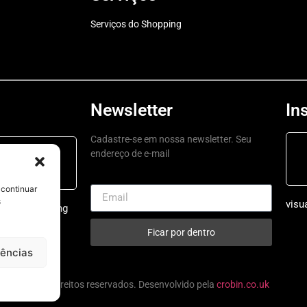
Serviços do Shopping
Newsletter
In
Cadastre-se em nossa newsletter. Seu
endereço de e-mail
ping a a
 é aqui
 continuar
s
visu
ruarushopping
Ficar por dentro
rências
, todos os direitos reservados. Desenvolvido pela
crobin.co.uk