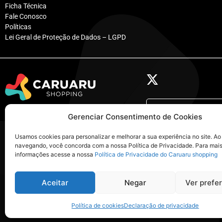
Ficha Técnica
Fale Conosco
Políticas
Lei Geral de Proteção de Dados – LGPD
@caruarushop
Av. Adjar da Silva Casé, 800
Gerenciar Consentimento de Cookies
nossa casa
Indianópolis – Caruaru – PE
Usamos cookies para personalizar e melhorar a sua experiência no site. Ao
navegando, você concorda com a nossa Política de Privacidade. Para mai
Tel: (81) 3722-9999
visualizar
@ca
informações acesse a nossa
Política de Privacidade do Caruaru shopping
Aceitar
Negar
Ver prefe
© 2026 Caruaru Shopping
Política de cookies
Declaração de privacidade