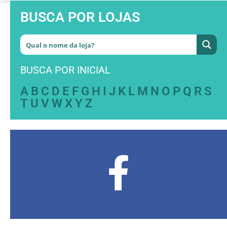
BUSCA POR LOJAS
BUSCA POR INICIAL
A
B
C
D
E
F
G
H
I
J
K
L
M
N
O
P
Q
R
S
T
U
V
W
X
Y
Z