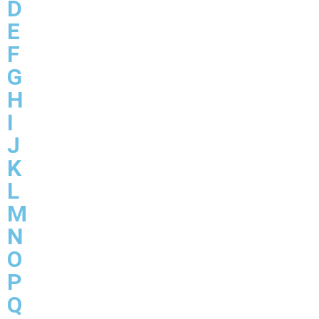
D
E
F
G
H
I
J
K
L
M
N
O
P
Q