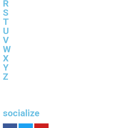
R
S
T
U
V
W
X
Y
Z
socialize