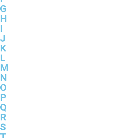
G
H
I
J
K
L
M
N
O
P
Q
R
S
T