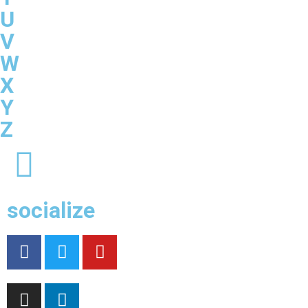
U
V
W
X
Y
Z
socialize