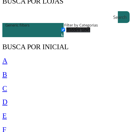
BUSCA POR LOJAS
Search
Generic filters
Filter by Categorias
Hidden label
Lojas
BUSCA POR INICIAL
A
B
C
D
E
F