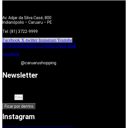
Av. Adjar da Silva Casé, 800
Indianópolis – Caruaru – PE
Tel: (81) 3722-9999
Facebook
X-twitter
Instagram
Youtube
@caruarushopping a a nossa casa é aqui
visualizar
@caruarushopping
Newsletter
Cadastre-se em nossa newsletter. Seu endereço de e-mail
Email
Ficar por dentro
Instagram