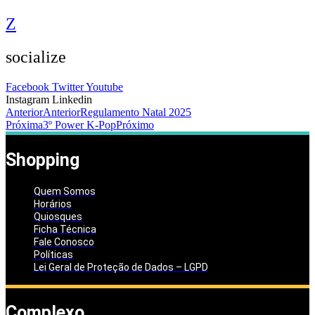
Z
socialize
Facebook
Twitter
Youtube
Instagram
Linkedin
Anterior
Anterior
Regulamento Natal 2025
Próxima
3º Power K-Pop
Próximo
Shopping
Quem Somos
Horários
Quiosques
Ficha Técnica
Fale Conosco
Políticas
Lei Geral de Proteção de Dados – LGPD
Complexo