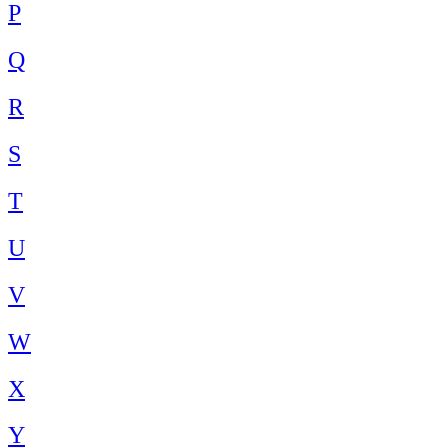
P
Q
R
S
T
U
V
W
X
Y