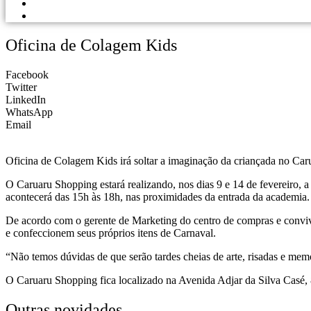
PORTAL DOS LOJISTAS
PARCEIRO SOLIDÁRIO
Oficina de Colagem Kids
Facebook
Twitter
LinkedIn
WhatsApp
Email
Oficina de Colagem Kids irá soltar a imaginação da criançada no Ca
O Caruaru Shopping estará realizando, nos dias 9 e 14 de fevereiro, a
acontecerá das 15h às 18h, nas proximidades da entrada da academia.
De acordo com o gerente de Marketing do centro de compras e convivê
e confeccionem seus próprios itens de Carnaval.
“Não temos dúvidas de que serão tardes cheias de arte, risadas e memó
O Caruaru Shopping fica localizado na Avenida Adjar da Silva Casé, 
Outras novidades