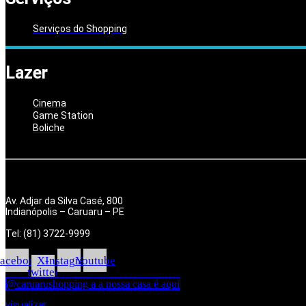
Serviços do Shopping
Lazer
Cinema
Game Station
Boliche
Av. Adjar da Silva Casé, 800
Indianópolis – Caruaru – PE
Tel: (81) 3722-9999
acebook
X-
Instagram
Youtube
twitter
@caruarushopping a a nossa casa é aqui
visualizar