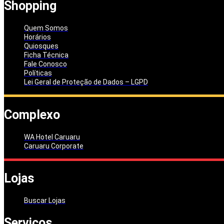
Shopping
Quem Somos
Horários
Quiosques
Ficha Técnica
Fale Conosco
Políticas
Lei Geral de Proteção de Dados – LGPD
Complexo
WA Hotel Caruaru
Caruaru Corporate
Lojas
Buscar Lojas
Serviços