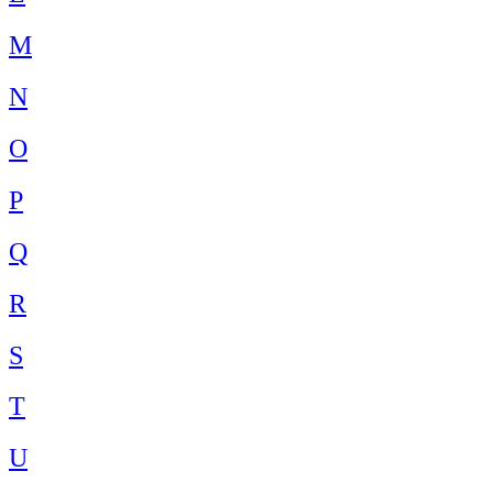
M
N
O
P
Q
R
S
T
U