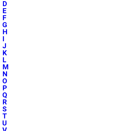
D
E
F
G
H
I
J
K
L
M
N
O
P
Q
R
S
T
U
V