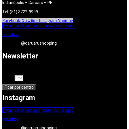
Indianópolis – Caruaru – PE
Tel: (81) 3722-9999
Facebook
X-twitter
Instagram
Youtube
@caruarushopping a a nossa casa é aqui
visualizar
@caruarushopping
Newsletter
Cadastre-se em nossa newsletter. Seu endereço de e-mail
Email
Ficar por dentro
Instagram
@caruarushopping a nossa casa é aqui
visualizar
@caruarushopping