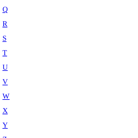
Q
R
S
T
U
V
W
X
Y