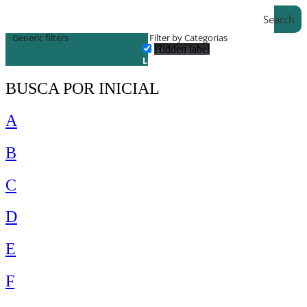
Search
Generic filters
Filter by Categorias
Hidden label
Lojas
BUSCA POR INICIAL
A
B
C
D
E
F