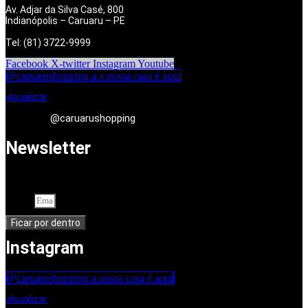
Av. Adjar da Silva Casé, 800
Indianópolis – Caruaru – PE
Tel: (81) 3722-9999
Facebook
X-twitter
Instagram
Youtube
@caruarushopping a a nossa casa é aqui
visualizar
@caruarushopping
Newsletter
Cadastre-se em nossa newsletter. Seu endereço de e-mail
Email
Ficar por dentro
Instagram
@caruarushopping a nossa casa é aqui
visualizar