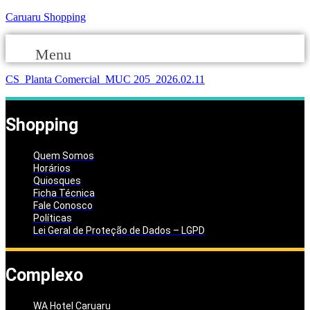
Caruaru Shopping
Menu
CS_Planta Comercial_MUC 205_2026.02.11
Shopping
Quem Somos
Horários
Quiosques
Ficha Técnica
Fale Conosco
Políticas
Lei Geral de Proteção de Dados – LGPD
Complexo
WA Hotel Caruaru