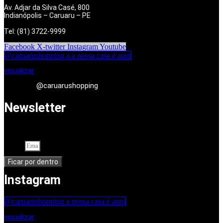
Av. Adjar da Silva Casé, 800
Indianópolis – Caruaru – PE
Tel: (81) 3722-9999
Facebook
X-twitter
Instagram
Youtube
@caruarushopping a a nossa casa é aqui
visualizar
@caruarushopping
Newsletter
Cadastre-se em nossa newsletter. Seu endereço de e-mail
Email
Ficar por dentro
Instagram
@caruarushopping a nossa casa é aqui
visualizar