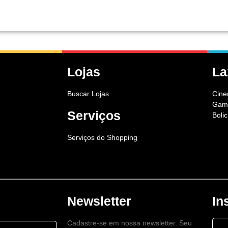
LOJAS
SERVIÇOS
LAZER
MINHA VAGA
PORTAL DOS 
Lojas
La
Buscar Lojas
Cin
Game
Serviços
Boli
Serviços do Shopping
Newsletter
In
Cadastre-se em nossa newsletter. Seu