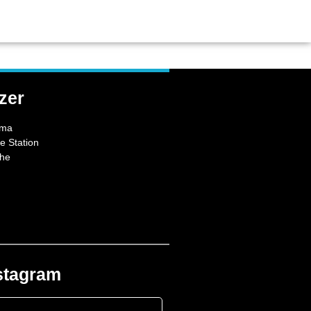
LOJISTAS
PARCEIRO SOLIDÁRIO
zer
ema
 Station
che
stagram