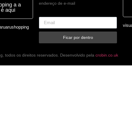
endereço de e-mail
ping a a
 é aqui
visua
ruarushopping
Ficar por dentro
, todos os direitos reservados. Desenvolvido pela
crobin.co.uk