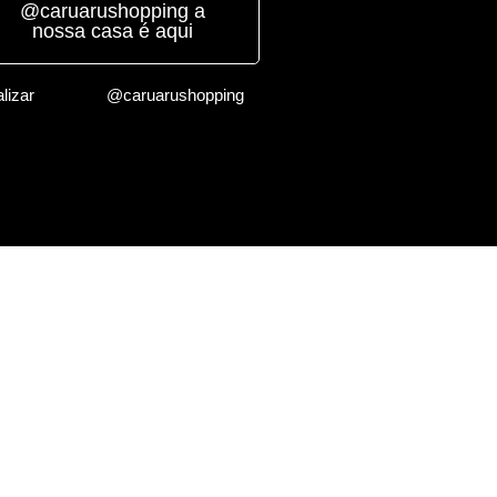
@caruarushopping a
nossa casa é aqui
lizar
@caruarushopping