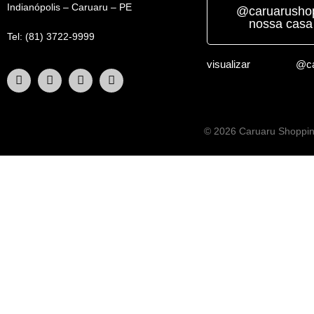
Indianópolis – Caruaru – PE
@caruarushop
nossa casa
Tel: (81) 3722-9999
visualizar
@ca
© 2026 Caruaru Shopping