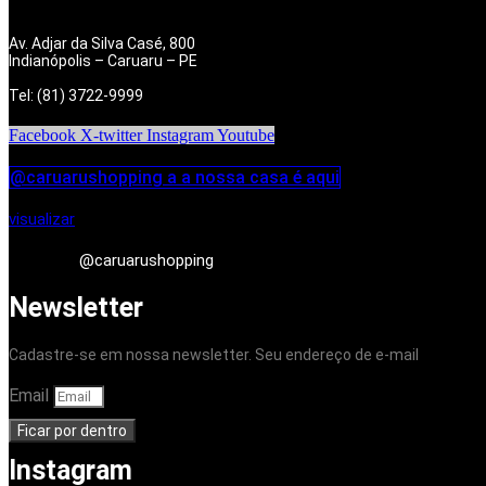
Av. Adjar da Silva Casé, 800
Indianópolis – Caruaru – PE
Tel: (81) 3722-9999
Facebook
X-twitter
Instagram
Youtube
@caruarushopping a a nossa casa é aqui
visualizar
@caruarushopping
Newsletter
Cadastre-se em nossa newsletter. Seu endereço de e-mail
Email
Ficar por dentro
Instagram