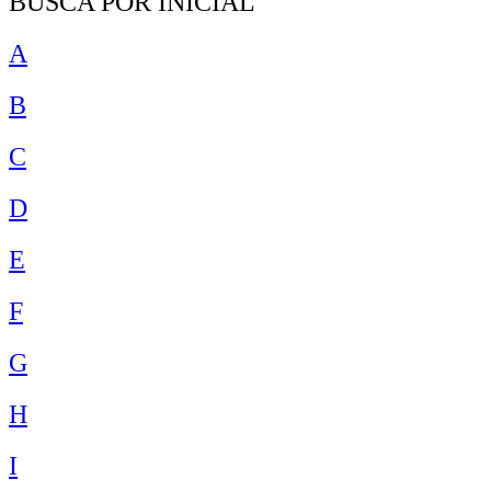
BUSCA POR INICIAL
A
B
C
D
E
F
G
H
I