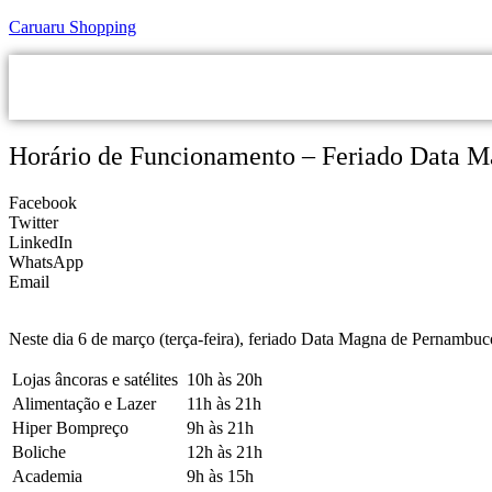
Caruaru Shopping
HOME
SHOPPIN
Horário de Funcionamento – Feriado Data M
Facebook
Twitter
LinkedIn
WhatsApp
Email
Neste dia 6 de março (terça-feira), feriado Data Magna de Pernambuc
Lojas âncoras e satélites
10h às 20h
Alimentação e Lazer
11h às 21h
Hiper Bompreço
9h às 21h
Boliche
12h às 21h
Academia
9h às 15h