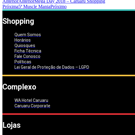
Anterior
Anterior
Mega Day 2018 – Caruaru Shopping
Próxima
5ª Muscle Mania
Próximo
Shopping
Quem Somos
Horários
Quiosques
Ficha Técnica
Fale Conosco
Políticas
Lei Geral de Proteção de Dados – LGPD
Complexo
WA Hotel Caruaru
Caruaru Corporate
Lojas