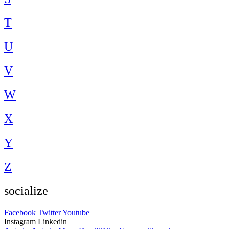
T
U
V
W
X
Y
Z
socialize
Facebook
Twitter
Youtube
Instagram
Linkedin