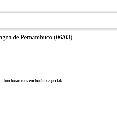
G
LOJAS
SERVIÇOS
LAZER
MINHA VAGA
PORTAL DO
agna de Pernambuco (06/03)
o, funcionaremos em horário especial: