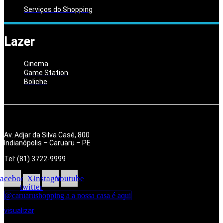
Serviços do Shopping
Lazer
Cinema
Game Station
Boliche
Av. Adjar da Silva Casé, 800
Indianópolis – Caruaru – PE
Tel: (81) 3722-9999
acebook
X-
Instagram
Youtube
twitter
@caruarushopping a a nossa casa é aqui
visualizar