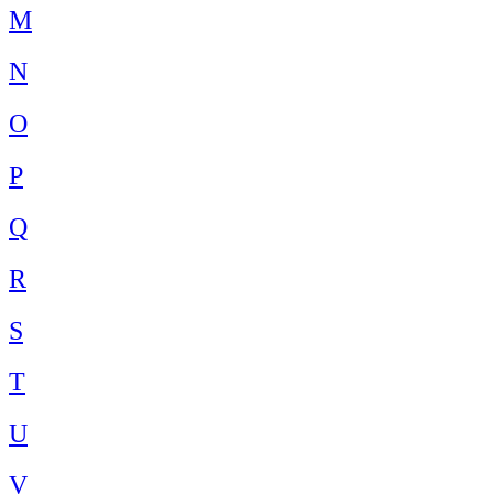
M
N
O
P
Q
R
S
T
U
V