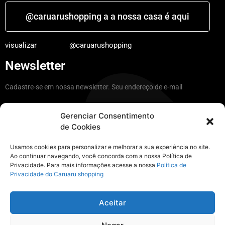
@caruarushopping a a nossa casa é aqui
visualizar
@caruarushopping
Newsletter
Cadastre-se em nossa newsletter. Seu endereço de e-mail
Gerenciar Consentimento
de Cookies
Ficar por dentro
Usamos cookies para personalizar e melhorar a sua experiência no site.
Ao continuar navegando, você concorda com a nossa Política de
Privacidade. Para mais informações acesse a nossa
Política de
Instagram
Privacidade do Caruaru shopping
@caruarushopping a nossa casa é aqui
Aceitar