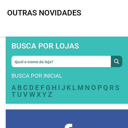
OUTRAS NOVIDADES
BUSCA POR LOJAS
BUSCA POR INICIAL
A
B
C
D
E
F
G
H
I
J
K
L
M
N
O
P
Q
R
S
T
U
V
W
X
Y
Z