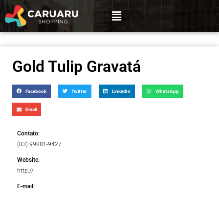
Gold Tulip Gravatá
Facebook
Twitter
LinkedIn
WhatsApp
Email
Contato:
(83) 99881-9427
Website:
http://
E-mail: