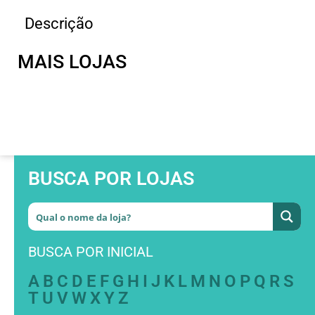
Descrição
MAIS LOJAS
BUSCA POR LOJAS
BUSCA POR INICIAL
A
B
C
D
E
F
G
H
I
J
K
L
M
N
O
P
Q
R
S
T
U
V
W
X
Y
Z