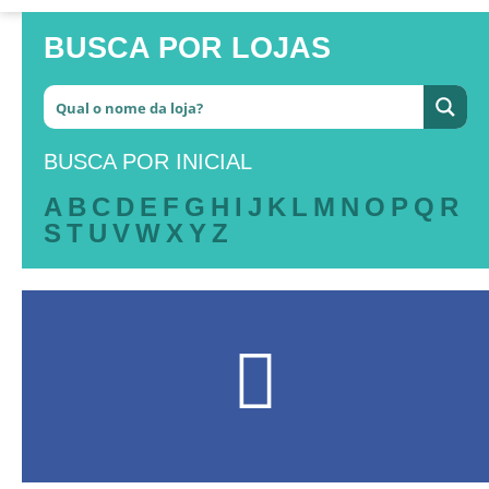
BUSCA POR LOJAS
BUSCA POR INICIAL
A
B
C
D
E
F
G
H
I
J
K
L
M
N
O
P
Q
R
S
T
U
V
W
X
Y
Z