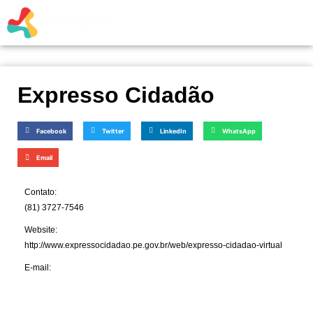
Expresso Cidadão
Facebook
Twitter
LinkedIn
WhatsApp
Email
Contato:
(81) 3727-7546
Website:
http://www.expressocidadao.pe.gov.br/web/expresso-cidadao-virtual
E-mail: