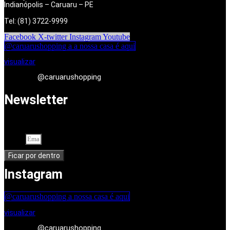
Indianópolis – Caruaru – PE
Tel: (81) 3722-9999
Facebook
X-twitter
Instagram
Youtube
@caruarushopping a a nossa casa é aqui
visualizar
@caruarushopping
Newsletter
Cadastre-se em nossa newsletter. Seu endereço de e-mail
Email
Ficar por dentro
Instagram
@caruarushopping a nossa casa é aqui
visualizar
@caruarushopping