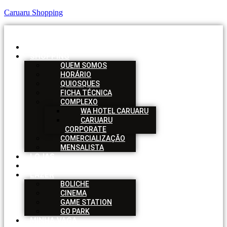
Caruaru Shopping
Menu
HOME
SHOPPING
QUEM SOMOS
HORÁRIO
QUIOSQUES
FICHA TÉCNICA
COMPLEXO
WA HOTEL CARUARU
CARUARU
CORPORATE
COMERCIALIZAÇÃO
MENSALISTA
LOJAS
SERVIÇOS
LAZER
BOLICHE
CINEMA
GAME STATION
GO PARK
MINHA VAGA