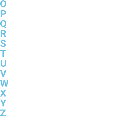
O
P
Q
R
S
T
U
V
W
X
Y
Z