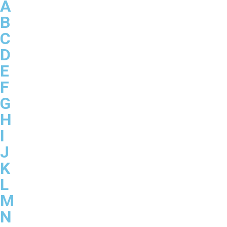
A
B
C
D
E
F
G
H
I
J
K
L
M
N