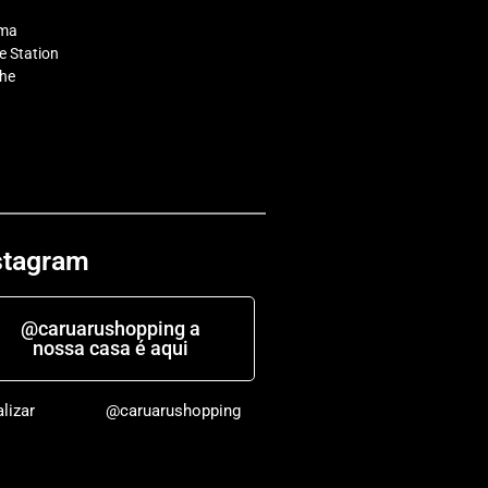
ema
 Station
che
stagram
@caruarushopping a
nossa casa é aqui
alizar
@caruarushopping