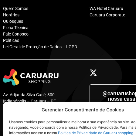
Quem Somos
WA Hotel Caruaru
Horários
Caruaru Corporate
Quiosques
Ficha Técnica
Fale Conosco
Políticas
Lei Geral de Proteção de Dados – LGPD
@caruarushop
Av. Adjar da Silva Casé, 800
nossa casa
Indianópolis – Caruaru – PE
Gerenciar Consentimento de Cookies
Tel: (81) 3722-9999
visualizar
@ca
Usamos cookies para personalizar e melhorar a sua experiência no site. Ao
navegando, você concorda com a nossa Política de Privacidade. Para mai
informações acesse a nossa
Política de Privacidade do Caruaru shopping