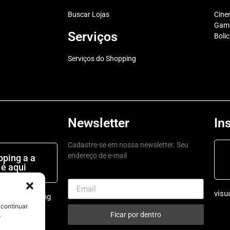
Buscar Lojas
Cin
Game
Serviços
Boli
Serviços do Shopping
Newsletter
In
Cadastre-se em nossa newsletter. Seu
endereço de e-mail
ping a a
 é aqui
visu
ruarushopping
 continuar
Ficar por dentro
s