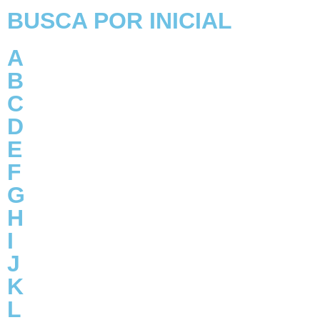
BUSCA POR INICIAL
A
B
C
D
E
F
G
H
I
J
K
L