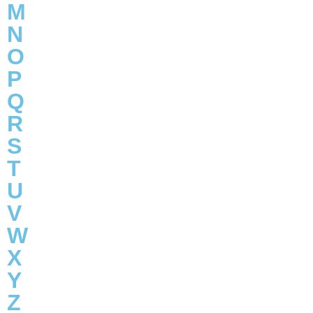
M
N
O
P
Q
R
S
T
U
V
W
X
Y
Z