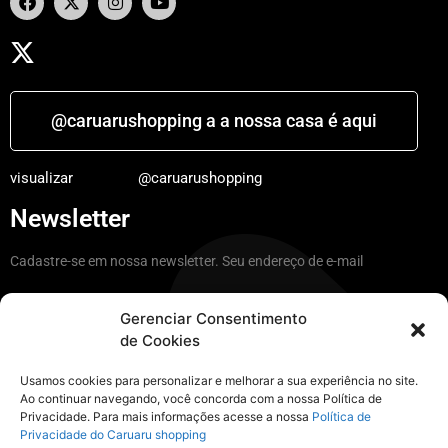
@caruarushopping a a nossa casa é aqui
visualizar
@caruarushopping
Newsletter
Cadastre-se em nossa newsletter. Seu endereço de e-mail
Gerenciar Consentimento
de Cookies
Ficar por dentro
Usamos cookies para personalizar e melhorar a sua experiência no site.
Ao continuar navegando, você concorda com a nossa Política de
Privacidade. Para mais informações acesse a nossa
Política de
Instagram
Privacidade do Caruaru shopping