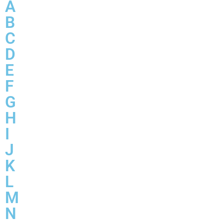
A
B
C
D
E
F
G
H
I
J
K
L
M
N