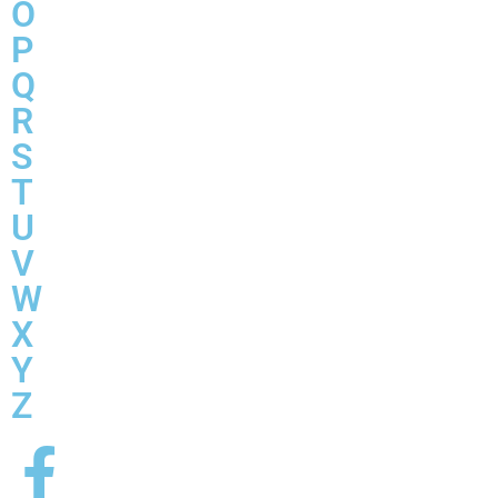
O
P
Q
R
S
T
U
V
W
X
Y
Z