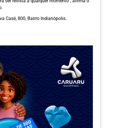
á ser revista a qualquer momento”, afirma o
o.
a Casé, 800, Bairro Indianópolis.