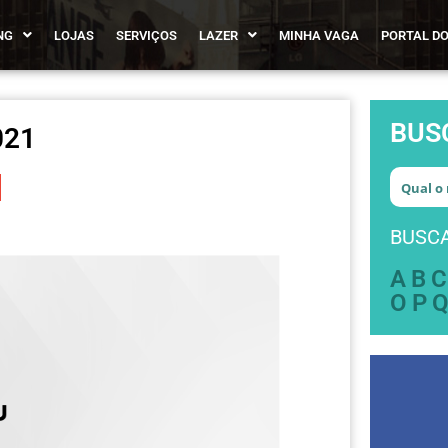
NG
LOJAS
SERVIÇOS
LAZER
MINHA VAGA
PORTAL DO
BUS
021
BUSCA
A
B
C
O
P