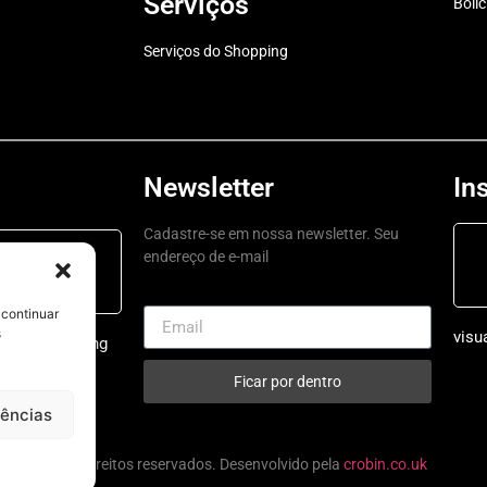
Serviços
Boli
Serviços do Shopping
Newsletter
In
Cadastre-se em nossa newsletter. Seu
endereço de e-mail
ping a a
 é aqui
 continuar
s
visu
ruarushopping
Ficar por dentro
rências
, todos os direitos reservados. Desenvolvido pela
crobin.co.uk