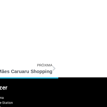
PRÓXIMA
Mães Caruaru Shopping
zer
ema
 Station