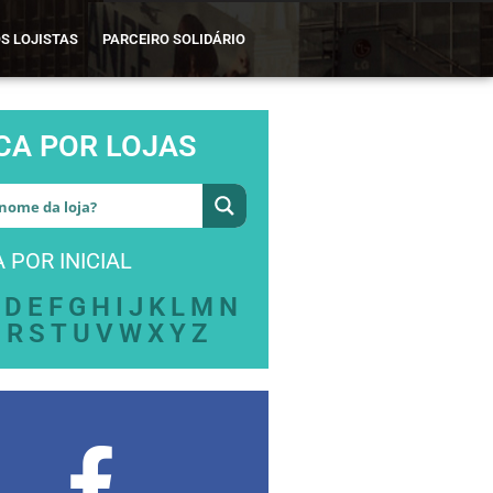
S LOJISTAS
PARCEIRO SOLIDÁRIO
CA POR LOJAS
 POR INICIAL
D
E
F
G
H
I
J
K
L
M
N
Q
R
S
T
U
V
W
X
Y
Z