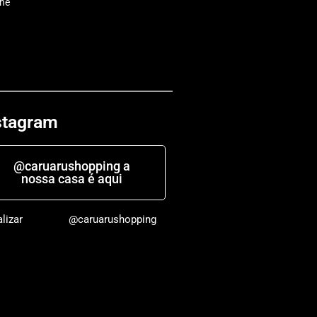
che
stagram
@caruarushopping a
nossa casa é aqui
alizar
@caruarushopping