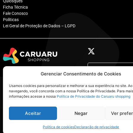
Quiosques
Ficha Técnica
Fale Conosco
Políticas
Lei Geral de Proteção de Dados – LGPD
@caruarushop
Av. Adjar da Silva Casé, 800
Gerenciar Consentimento de Cookies
nossa casa
Indianópolis – Caruaru – PE
Usamos cookies para personalizar e melhorar a sua experiência no site. Ao
navegando, você concorda com a nossa Política de Privacidade. Para mai
Tel: (81) 3722-9999
visualizar
@ca
informações acesse a nossa
Política de Privacidade do Caruaru shopping
Aceitar
Negar
Ver prefe
© 2026 Caruaru Shopping
Política de cookies
Declaração de privacidade