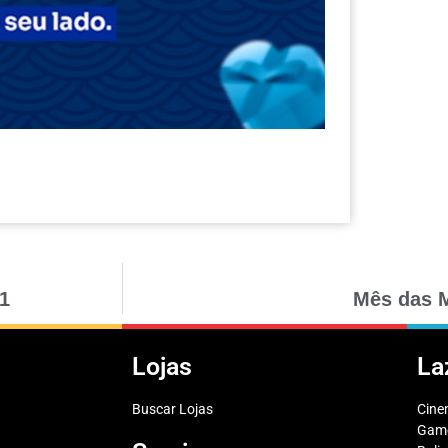
1
Mês das 
Lojas
La
Buscar Lojas
Cin
Game