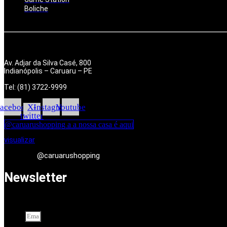
Boliche
Av. Adjar da Silva Casé, 800
Indianópolis – Caruaru – PE
Tel: (81) 3722-9999
acebook
X-
Instagram
Youtube
twitter
@caruarushopping a a nossa casa é aqui
visualizar
@caruarushopping
Newsletter
Cadastre-se em nossa newsletter. Seu endereço de e-mail
Email