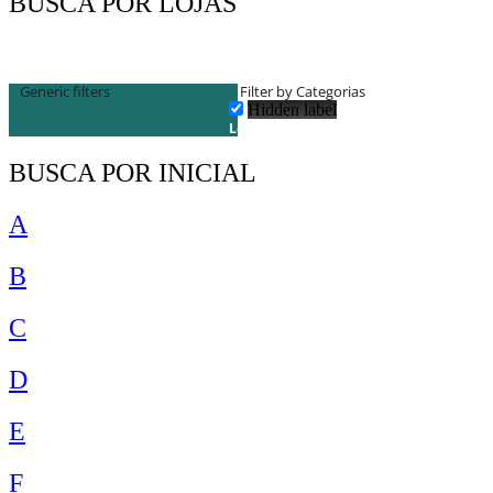
BUSCA POR LOJAS
Generic filters
Filter by Categorias
Hidden label
Lojas
BUSCA POR INICIAL
A
B
C
D
E
F