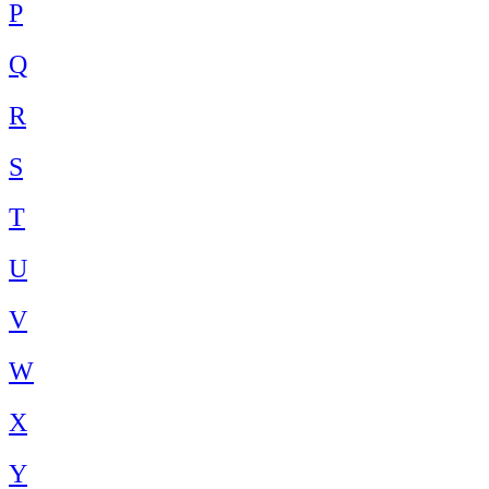
P
Q
R
S
T
U
V
W
X
Y