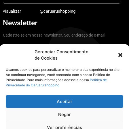
visualizar
@caruarushopping
Newsletter
Cadastre-se em nossa newsletter. Seu endereço de e-mail
Gerenciar Consentimento
de Cookies
Ficar por dentro
Usamos cookies para personalizar e melhorar a sua experiência no site.
Ao continuar navegando, você concorda com a nossa Política de
Privacidade. Para mais informações acesse a nossa
Política de
Instagram
Privacidade do Caruaru shopping
@caruarushopping a nossa casa é aqui
Aceitar
Negar
visualizar
@caruarushopping
Ver preferências