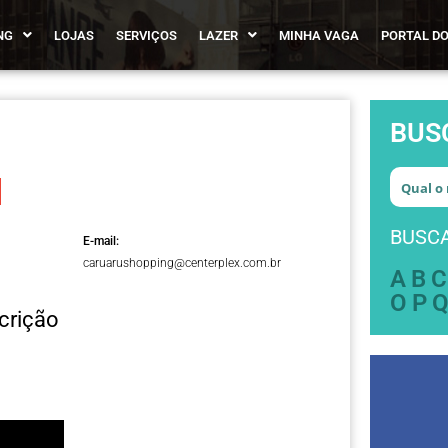
NG
LOJAS
SERVIÇOS
LAZER
MINHA VAGA
PORTAL DO
BUS
BUSCA
E-mail:
caruarushopping@centerplex.com.br
A
B
C
O
P
crição