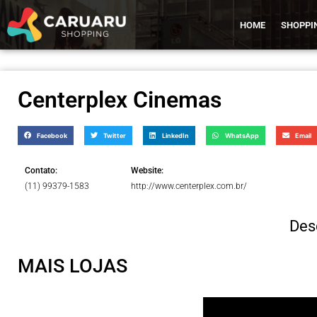
HOME
SHOPPI
Centerplex Cinemas
Facebook
Twitter
LinkedIn
WhatsApp
Email
Contato:
Website:
(11) 99379-1583
http://www.centerplex.com.br/
Des
MAIS LOJAS