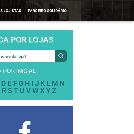
S LOJISTAS
PARCEIRO SOLIDÁRIO
CA POR LOJAS
 POR INICIAL
D
E
F
G
H
I
J
K
L
M
N
Q
R
S
T
U
V
W
X
Y
Z