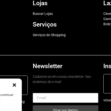
Lojas
La
Buscar Lojas
Cin
Game
Serviços
Boli
Serviços do Shopping
Newsletter
In
Cadastre-se em nossa newsletter. Seu
endereço de e-mail
ping a a
 é aqui
 continuar
s
visu
ruarushopping
Ficar por dentro