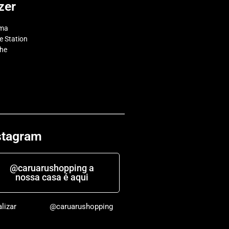
zer
ema
 Station
che
stagram
@caruarushopping a
nossa casa é aqui
alizar
@caruarushopping