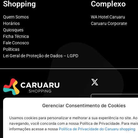
Shopping
Complexo
Quem Somos
WA Hotel Caruaru
Horários
Caruaru Corporate
Quiosques
Ficha Técnica
Fale Conosco
Políticas
Lei Geral de Proteção de Dados – LGPD
@caruarushop
Av. Adjar da Silva Casé, 800
Gerenciar Consentimento de Cookies
nossa casa
Indianópolis – Caruaru – PE
Usamos cookies para personalizar e melhorar a sua experiência no site. Ao
navegando, você concorda com a nossa Política de Privacidade. Para mai
Tel: (81) 3722-9999
visualizar
@ca
informações acesse a nossa
Política de Privacidade do Caruaru shopping