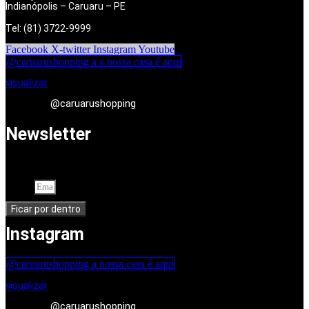
Indianópolis – Caruaru – PE
Tel: (81) 3722-9999
Facebook
X-twitter
Instagram
Youtube
@caruarushopping a a nossa casa é aqui
visualizar
@caruarushopping
Newsletter
Cadastre-se em nossa newsletter. Seu endereço de e-mail
Email
Ficar por dentro
Instagram
@caruarushopping a nossa casa é aqui
visualizar
@caruarushopping