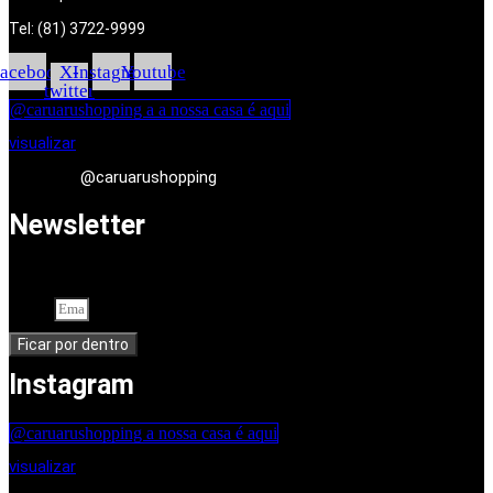
Tel: (81) 3722-9999
acebook
X-
Instagram
Youtube
twitter
@caruarushopping a a nossa casa é aqui
visualizar
@caruarushopping
Newsletter
Cadastre-se em nossa newsletter. Seu endereço de e-mail
Email
Ficar por dentro
Instagram
@caruarushopping a nossa casa é aqui
visualizar