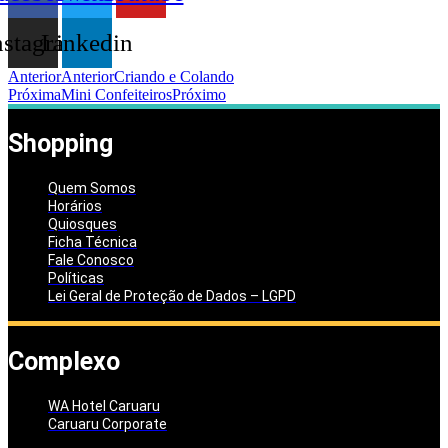
nstagram
Linkedin
Anterior
Anterior
Criando e Colando
Próxima
Mini Confeiteiros
Próximo
Shopping
Quem Somos
Horários
Quiosques
Ficha Técnica
Fale Conosco
Políticas
Lei Geral de Proteção de Dados – LGPD
Complexo
WA Hotel Caruaru
Caruaru Corporate