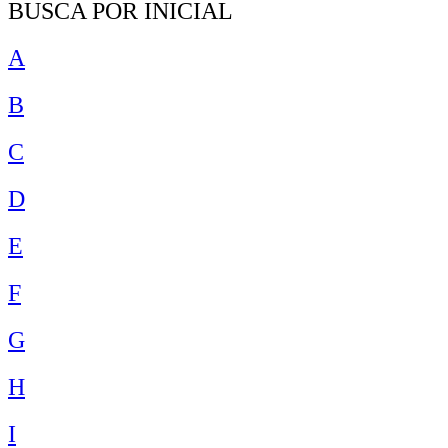
BUSCA POR INICIAL
A
B
C
D
E
F
G
H
I