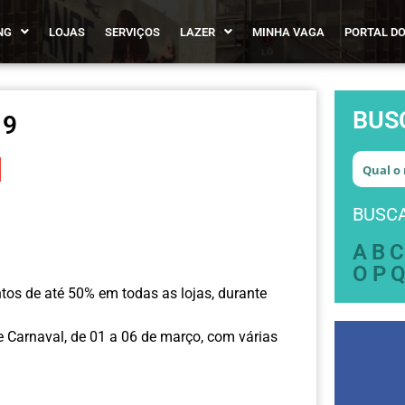
NG
LOJAS
SERVIÇOS
LAZER
MINHA VAGA
PORTAL DO
BUS
19
BUSCA
A
B
C
O
P
os de até 50% em todas as lojas, durante
e Carnaval, de 01 a 06 de março, com várias