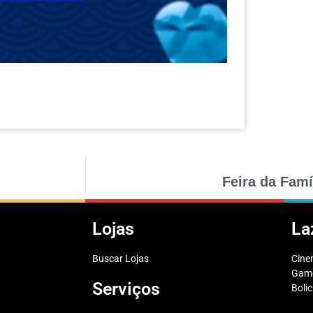
Feira da Famí
Lojas
La
Buscar Lojas
Cin
Game
Serviços
Boli