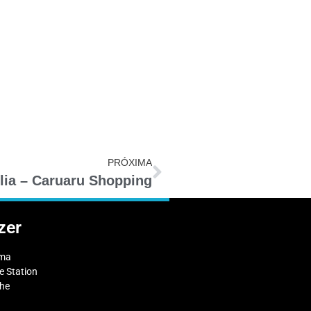
PRÓXIMA
lia – Caruaru Shopping
zer
ema
 Station
che