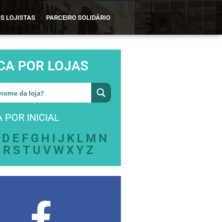
S LOJISTAS
PARCEIRO SOLIDÁRIO
CA POR LOJAS
 POR INICIAL
D
E
F
G
H
I
J
K
L
M
N
Q
R
S
T
U
V
W
X
Y
Z