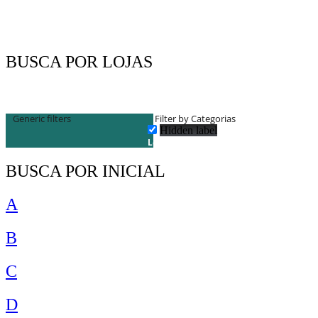
BUSCA POR LOJAS
Generic filters
Filter by Categorias
Hidden label
Lojas
BUSCA POR INICIAL
A
B
C
D