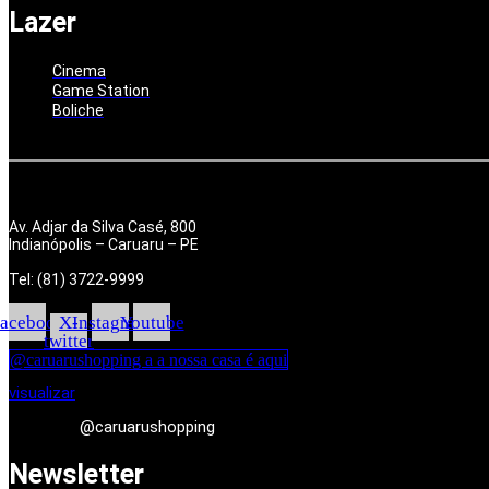
Lazer
Cinema
Game Station
Boliche
Av. Adjar da Silva Casé, 800
Indianópolis – Caruaru – PE
Tel: (81) 3722-9999
acebook
X-
Instagram
Youtube
twitter
@caruarushopping a a nossa casa é aqui
visualizar
@caruarushopping
Newsletter