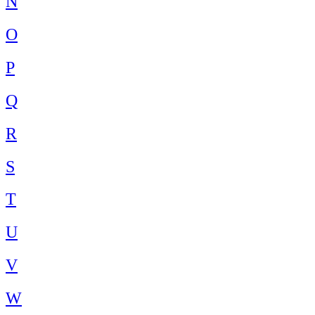
N
O
P
Q
R
S
T
U
V
W