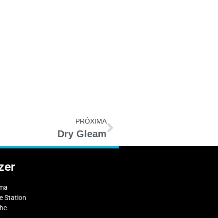
PRÓXIMA
Dry Gleam
zer
ema
 Station
che