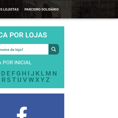
S LOJISTAS
PARCEIRO SOLIDÁRIO
CA POR LOJAS
 POR INICIAL
D
E
F
G
H
I
J
K
L
M
N
Q
R
S
T
U
V
W
X
Y
Z