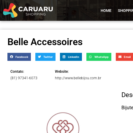
HOME
SHOPPI
Belle Accessoires
Facebook
Twitter
LinkedIn
WhatsApp
Email
Contato:
Website:
(81) 97341-6073
http://www.bellebijou.com.br
Des
Bijut