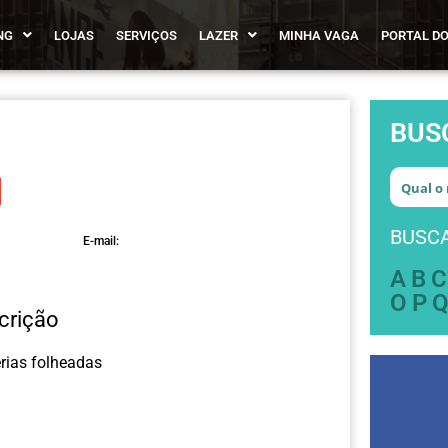
NG
LOJAS
SERVIÇOS
LAZER
MINHA VAGA
PORTAL DO
BUS
BUSCA
E-mail:
A
B
C
O
P
crição
erias folheadas