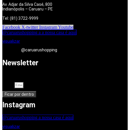
Av. Adjar da Silva Casé, 800
Indianópolis – Caruaru – PE
Tel: (81) 3722-9999
Facebook
X-twitter
Instagram
Youtube
@caruarushopping a a nossa casa é aqui
visualizar
@caruarushopping
Newsletter
Cadastre-se em nossa newsletter. Seu endereço de e-mail
Email
Ficar por dentro
Instagram
@caruarushopping a nossa casa é aqui
visualizar