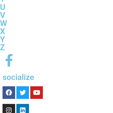
U
V
W
X
Y
Z
socialize