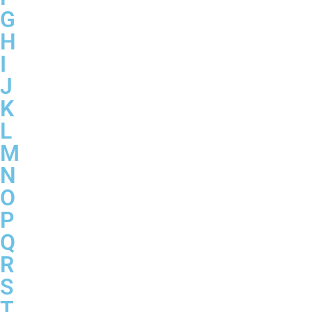
G
H
I
J
K
L
M
N
O
P
Q
R
S
T