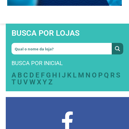
BUSCA POR LOJAS
BUSCA POR INICIAL
A
B
C
D
E
F
G
H
I
J
K
L
M
N
O
P
Q
R
S
T
U
V
W
X
Y
Z